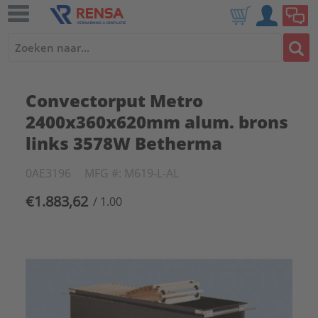
Convectorput Metro
2400x360x620mm alum. brons
links 3578W Betherma
0AE3196
MFG #: M619-L-AL
€1.883,62
/ 1.00