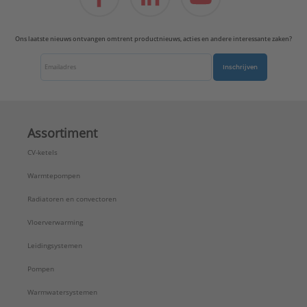
Ons laatste nieuws ontvangen omtrent productnieuws, acties en andere interessante zaken?
Inschrijven
Assortiment
CV-ketels
Warmtepompen
Radiatoren en convectoren
Vloerverwarming
Leidingsystemen
Pompen
Warmwatersystemen