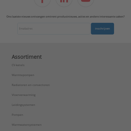
Ons laatste nieuws ontvangen omtrent productnieuws, acties en andere interessante zaken?
Inschrijven
Assortiment
CV-ketels
Warmtepompen
Radiatoren en convectoren
Vloerverwarming
Leidingsystemen
Pompen
Warmwatersystemen