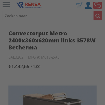
Convectorput Metro
2400x360x620mm links 3578W
Betherma
0AE3202
MFG #: M619-Z-AL
€1.442,66
/ 1.00