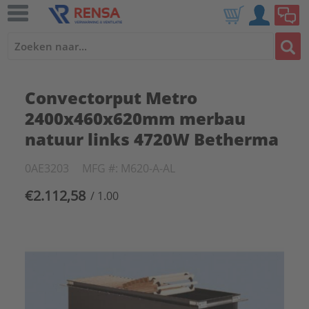
Convectorput Metro
2400x460x620mm merbau
natuur links 4720W Betherma
0AE3203
MFG #: M620-A-AL
€2.112,58
/ 1.00