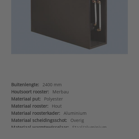
Buitenlengte:
2400 mm
Houtsoort rooster:
Merbau
Materiaal put:
Polyester
Materiaal rooster:
Hout
Materiaal roosterkader:
Aluminium
Materiaal scheidingsschot:
Overig
Materiaal warmtewisselaar:
Staal/aluminium
Max. werkdruk:
6 bar