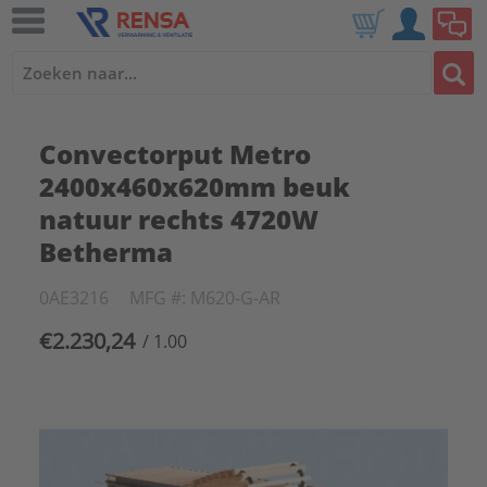
Convectorput Metro
2400x460x620mm beuk
natuur rechts 4720W
Betherma
0AE3216
MFG #: M620-G-AR
€2.230,24
/ 1.00