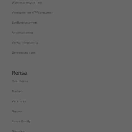
Warmwatersystemen
Ventilatie- en WTW-systemen
Zonlichtsystemen
Airconditioning
Verwarming overig
Gereedschappen
Rensa
Over Rensa
Merken
Vacatures
Nieuws
Rensa Family
Diensten