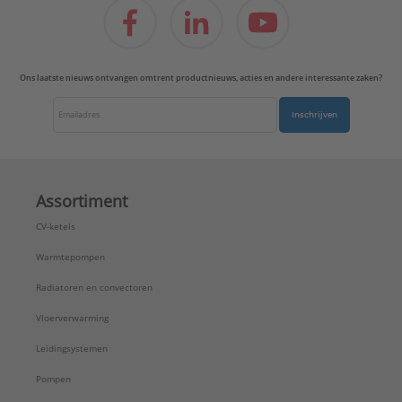
Ons laatste nieuws ontvangen omtrent productnieuws, acties en andere interessante zaken?
Inschrijven
Assortiment
CV-ketels
Warmtepompen
Radiatoren en convectoren
Vloerverwarming
Leidingsystemen
Pompen