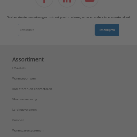
Ons laatste nieuws ontvangen omtrent productnieuws, acties en andere interessante zaken?
Inschrijven
Assortiment
CV-ketels
Warmtepompen
Radiatoren en convectoren
Vloerverwarming
Leidingsystemen
Pompen
Warmwatersystemen