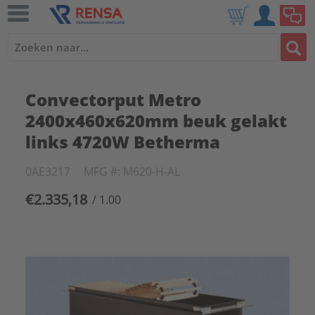
Convectorput Metro
2400x460x620mm beuk gelakt
links 4720W Betherma
0AE3217
MFG #: M620-H-AL
€2.335,18
/ 1.00