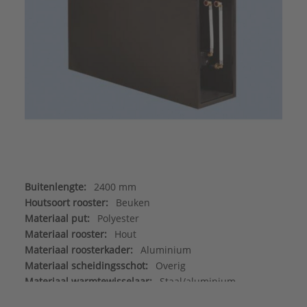
Buitenlengte:
2400 mm
Houtsoort rooster:
Beuken
Materiaal put:
Polyester
Materiaal rooster:
Hout
Materiaal roosterkader:
Aluminium
Materiaal scheidingsschot:
Overig
Materiaal warmtewisselaar:
Staal/aluminium
Max. werkdruk:
6 bar