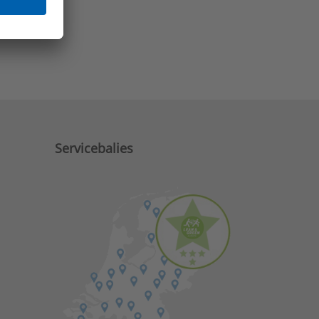
e zaken?
Servicebalies