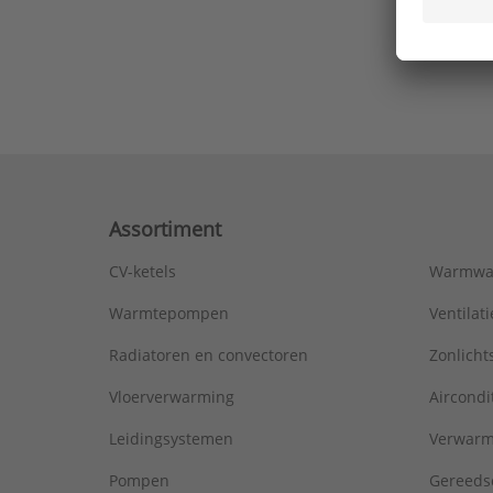
Ons laa
Assortiment
CV-ketels
Warmwa
Warmtepompen
Ventila
Radiatoren en convectoren
Zonlich
Vloerverwarming
Aircondi
Leidingsystemen
Verwarm
Pompen
Gereeds