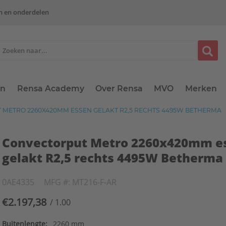
n en onderdelen
en
Rensa Academy
Over Rensa
MVO
Merken
METRO 2260X420MM ESSEN GELAKT R2,5 RECHTS 4495W BETHERMA
Convectorput Metro 2260x420mm e
gelakt R2,5 rechts 4495W Betherma
0AE4335
MFG #: MT216-F-AR
€2.197,38
/ 1.00
Buitenlengte:
2260 mm