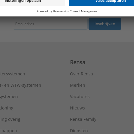
Type:
Metro R=2,5
tste nieuws ontvangen omtrent productnieuws, acties en andere interessant
Serie:
AluMaxx
Inschrijven
Rensa
tersystemen
Over Rensa
tie- en WTW-systemen
Merken
tsystemen
Vacatures
tioning
Nieuws
ing overig
Rensa Family
chappen
Diensten