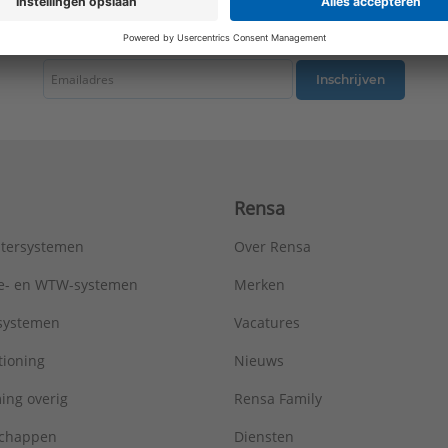
Warmteafgifte EN 442 20°C - 75/65:
4495 W
tste nieuws ontvangen omtrent productnieuws, acties en andere interessant
Type:
Metro R=2,5
Serie:
AluMaxx
Inschrijven
Rensa
tersystemen
Over Rensa
tie- en WTW-systemen
Merken
tsystemen
Vacatures
tioning
Nieuws
ing overig
Rensa Family
chappen
Diensten