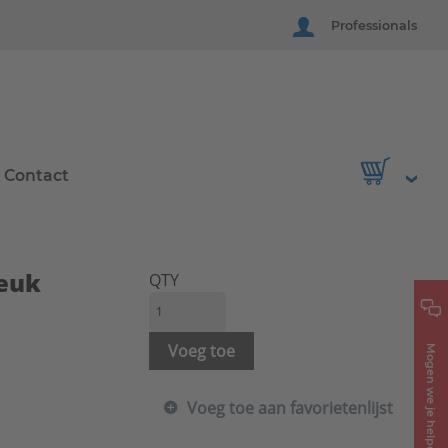
Professionals
Contact
euk
QTY
Voeg toe
Mogen we je helpen?
Voeg toe aan favorietenlijst