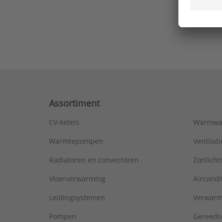
Ons laa
Assortiment
CV-ketels
Warmwa
Warmtepompen
Ventila
Radiatoren en convectoren
Zonlich
Vloerverwarming
Aircondi
Leidingsystemen
Verwarm
Pompen
Gereeds