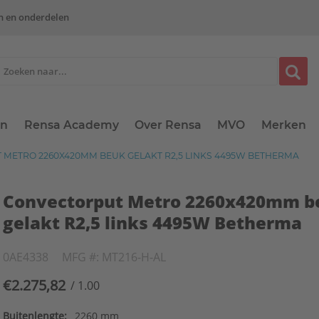
n en onderdelen
en
Rensa Academy
Over Rensa
MVO
Merken
METRO 2260X420MM BEUK GELAKT R2,5 LINKS 4495W BETHERMA
Convectorput Metro 2260x420mm b
gelakt R2,5 links 4495W Betherma
0AE4338
MFG #: MT216-H-AL
€2.275,82
/ 1.00
Buitenlengte:
2260 mm