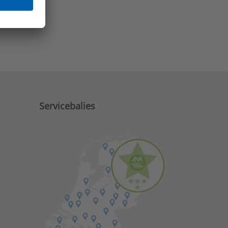
e zaken?
Servicebalies