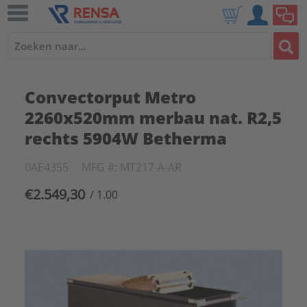
Convectorput Metro
2260x520mm merbau nat. R2,5
rechts 5904W Betherma
0AE4355
MFG #: MT217-A-AR
€2.549,30
/ 1.00