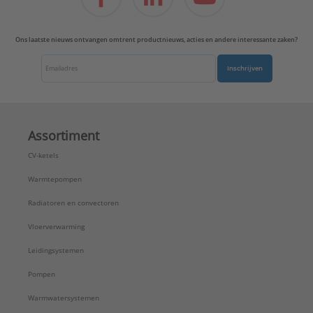
Ons laatste nieuws ontvangen omtrent productnieuws, acties en andere interessante zaken?
Inschrijven
Assortiment
CV-ketels
Warmtepompen
Radiatoren en convectoren
Vloerverwarming
Leidingsystemen
Pompen
Warmwatersystemen