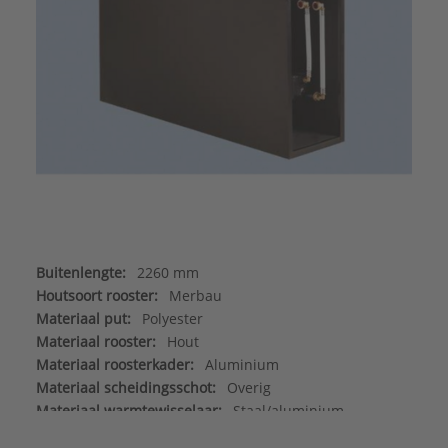
Buitenlengte:
2260 mm
Houtsoort rooster:
Merbau
Materiaal put:
Polyester
Materiaal rooster:
Hout
Materiaal roosterkader:
Aluminium
Materiaal scheidingsschot:
Overig
Materiaal warmtewisselaar:
Staal/aluminium
Max. werkdruk:
6 bar