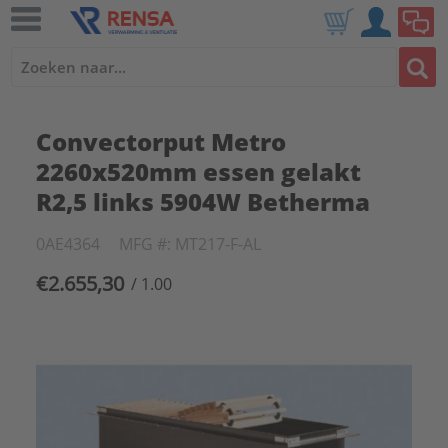
Convectorput Metro
2260x520mm essen gelakt
R2,5 links 5904W Betherma
0AE4364
MFG #: MT217-F-AL
€2.655,30
/ 1.00