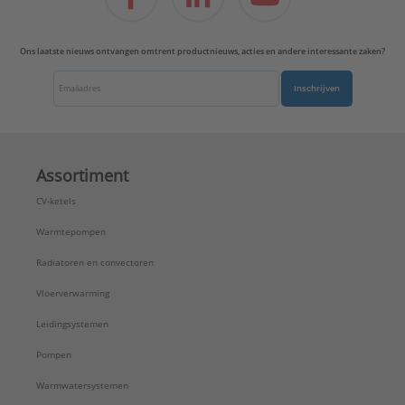
Ons laatste nieuws ontvangen omtrent productnieuws, acties en andere interessante zaken?
Inschrijven
Assortiment
CV-ketels
Warmtepompen
Radiatoren en convectoren
Vloerverwarming
Leidingsystemen
Pompen
Warmwatersystemen