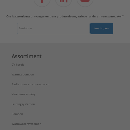
Ons laatste nieuws ontvangen omtrent productnieuws, acties en andere interessante zaken?
Inschrijven
Assortiment
CV-ketels
Warmtepompen
Radiatoren en convectoren
Vloerverwarming
Leidingsystemen
Pompen
Warmwatersystemen