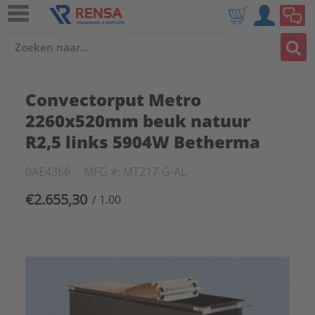
Convectorput Metro
2260x520mm beuk natuur
R2,5 links 5904W Betherma
0AE4366
MFG #: MT217-G-AL
€2.655,30
/ 1.00