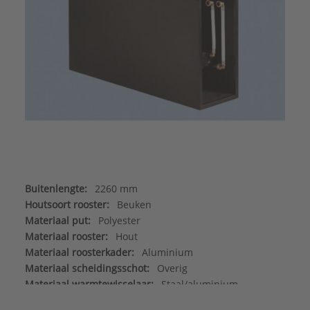
Buitenlengte:
2260 mm
Houtsoort rooster:
Beuken
Materiaal put:
Polyester
Materiaal rooster:
Hout
Materiaal roosterkader:
Aluminium
Materiaal scheidingsschot:
Overig
Materiaal warmtewisselaar:
Staal/aluminium
Max. werkdruk:
6 bar