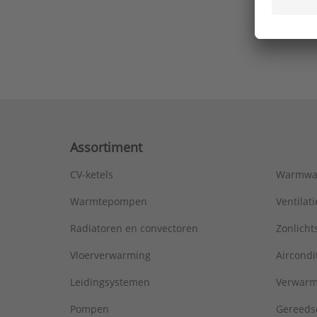
Ons laa
Assortiment
CV-ketels
Warmwa
Warmtepompen
Ventila
Radiatoren en convectoren
Zonlich
Vloerverwarming
Aircondi
Leidingsystemen
Verwarm
Pompen
Gereeds