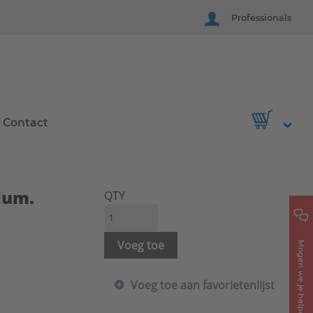
Professionals
Contact
lum.
QTY
Voeg toe
Mogen we je helpen?
Voeg toe aan favorietenlijst