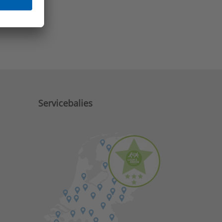
e zaken?
Servicebalies