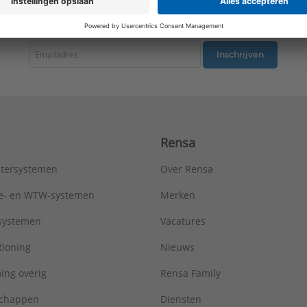
Type:
Metro R=2,5
tste nieuws ontvangen omtrent productnieuws, acties en andere interessant
Serie:
AluMaxx
Inschrijven
Rensa
tersystemen
Over Rensa
tie- en WTW-systemen
Merken
tsystemen
Vacatures
tioning
Nieuws
ing overig
Rensa Family
chappen
Diensten