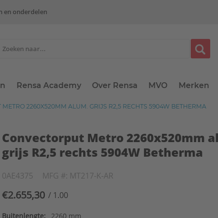
n en onderdelen
en
Rensa Academy
Over Rensa
MVO
Merken
METRO 2260X520MM ALUM. GRIJS R2,5 RECHTS 5904W BETHERMA
Convectorput Metro 2260x520mm a
grijs R2,5 rechts 5904W Betherma
0AE4375
MFG #: MT217-K-AR
€2.655,30
/ 1.00
Buitenlengte:
2260 mm