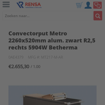
Convectorput Metro
2260x520mm alum. zwart R2,5
rechts 5904W Betherma
0AE4379
MFG #: MT217-M-AR
€2.655,30
/ 1.00