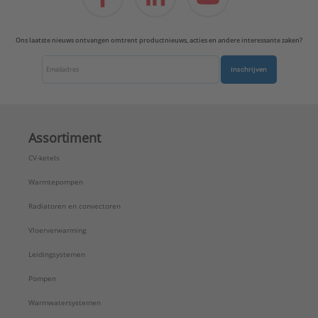
Ons laatste nieuws ontvangen omtrent productnieuws, acties en andere interessante zaken?
Inschrijven
Assortiment
CV-ketels
Warmtepompen
Radiatoren en convectoren
Vloerverwarming
Leidingsystemen
Pompen
Warmwatersystemen