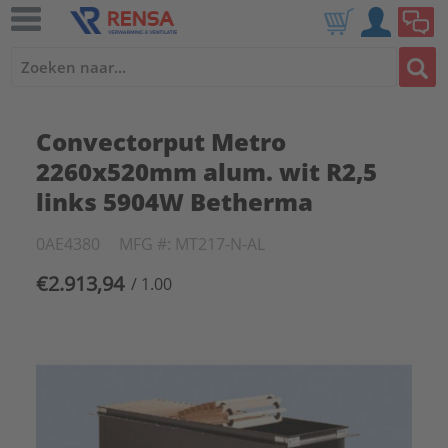
Convectorput Metro
2260x520mm alum. wit R2,5
links 5904W Betherma
0AE4380
MFG #: MT217-N-AL
€2.913,94
/ 1.00