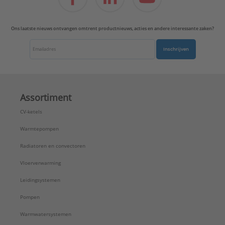
Ons laatste nieuws ontvangen omtrent productnieuws, acties en andere interessante zaken?
Inschrijven
Assortiment
CV-ketels
Warmtepompen
Radiatoren en convectoren
Vloerverwarming
Leidingsystemen
Pompen
Warmwatersystemen