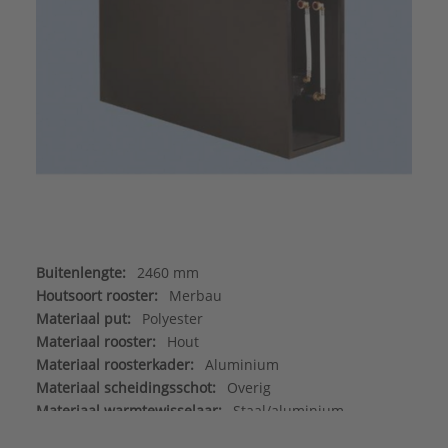
Buitenlengte:
2460 mm
Houtsoort rooster:
Merbau
Materiaal put:
Polyester
Materiaal rooster:
Hout
Materiaal roosterkader:
Aluminium
Materiaal scheidingsschot:
Overig
Materiaal warmtewisselaar:
Staal/aluminium
Max. werkdruk:
6 bar