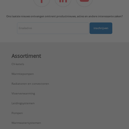
Ons laatste nieuws ontvangen omtrent productnieuws, acties en andere interessante zaken?
Inschrijven
Assortiment
CV-ketels
Warmtepompen
Radiatoren en convectoren
Vloerverwarming
Leidingsystemen
Pompen
Warmwatersystemen