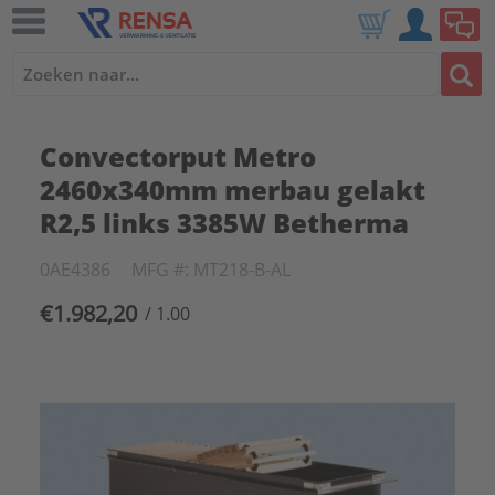
Convectorput Metro
2460x340mm merbau gelakt
R2,5 links 3385W Betherma
0AE4386
MFG #: MT218-B-AL
€1.982,20
/ 1.00