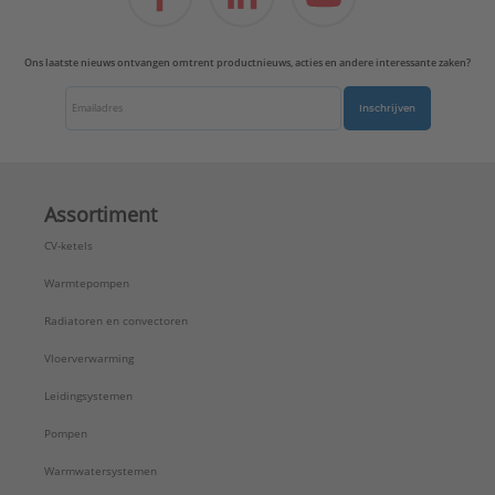
Ons laatste nieuws ontvangen omtrent productnieuws, acties en andere interessante zaken?
Inschrijven
Assortiment
CV-ketels
Warmtepompen
Radiatoren en convectoren
Vloerverwarming
Leidingsystemen
Pompen
Warmwatersystemen