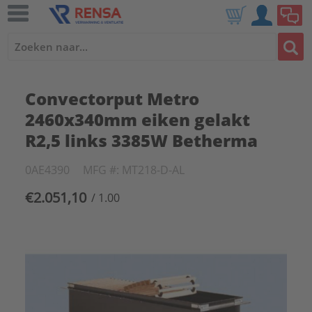
Convectorput Metro
2460x340mm eiken gelakt
R2,5 links 3385W Betherma
0AE4390
MFG #: MT218-D-AL
€2.051,10
/ 1.00