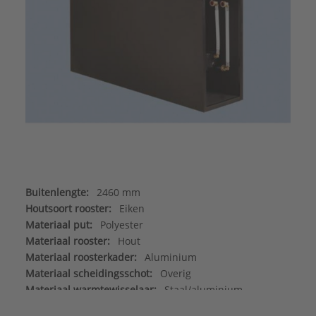
Buitenlengte:
2460 mm
Houtsoort rooster:
Eiken
Materiaal put:
Polyester
Materiaal rooster:
Hout
Materiaal roosterkader:
Aluminium
Materiaal scheidingsschot:
Overig
Materiaal warmtewisselaar:
Staal/aluminium
Max. werkdruk:
6 bar