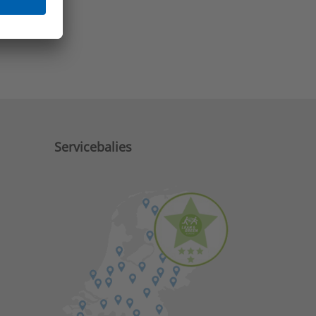
e zaken?
Servicebalies