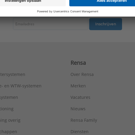
Type:
Metro R=2,5
tste nieuws ontvangen omtrent productnieuws, acties en andere interessant
Serie:
AluMaxx
Inschrijven
Rensa
tersystemen
Over Rensa
tie- en WTW-systemen
Merken
tsystemen
Vacatures
tioning
Nieuws
ing overig
Rensa Family
chappen
Diensten