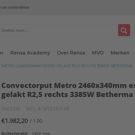
n en onderdelen
en
Rensa Academy
Over Rensa
MVO
Merken
METRO 2460X340MM ESSEN GELAKT R2,5 RECHTS 3385W BETHERMA
Convectorput Metro 2460x340mm e
gelakt R2,5 rechts 3385W Betherma
0AE4395
MFG #: MT218-F-AR
€1.982,20
/ 1.00
Buitenlengte:
2460 mm