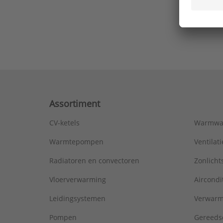
Ons laa
Assortiment
CV-ketels
Warmwa
Warmtepompen
Ventila
Radiatoren en convectoren
Zonlich
Vloerverwarming
Aircondi
Leidingsystemen
Verwarm
Pompen
Gereeds