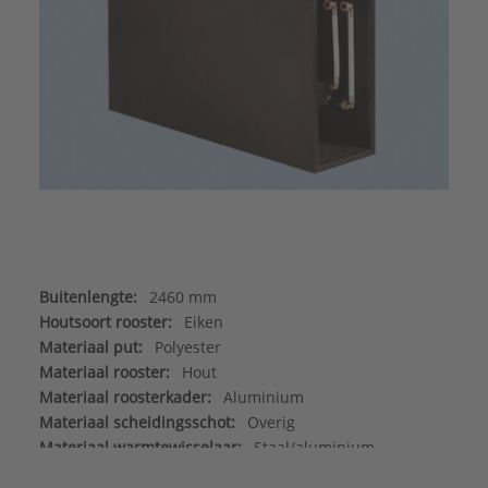
Buitenlengte:
2460 mm
Houtsoort rooster:
Eiken
Materiaal put:
Polyester
Materiaal rooster:
Hout
Materiaal roosterkader:
Aluminium
Materiaal scheidingsschot:
Overig
Materiaal warmtewisselaar:
Staal/aluminium
Max. werkdruk:
6 bar