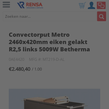
Convectorput Metro
2460x420mm eiken gelakt
R2,5 links 5009W Betherma
0AE4420
MFG #: MT219-D-AL
€2.480,40
/ 1.00