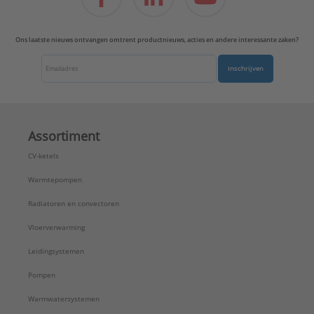
Ons laatste nieuws ontvangen omtrent productnieuws, acties en andere interessante zaken?
Inschrijven
Assortiment
CV-ketels
Warmtepompen
Radiatoren en convectoren
Vloerverwarming
Leidingsystemen
Pompen
Warmwatersystemen