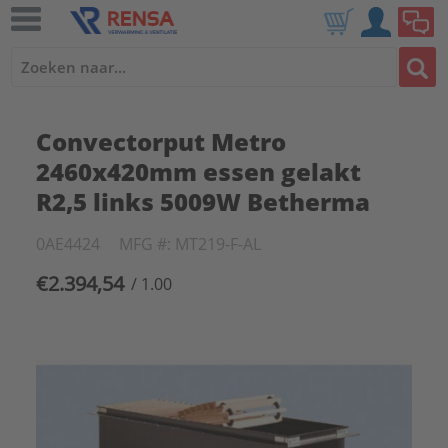
Convectorput Metro
2460x420mm essen gelakt
R2,5 links 5009W Betherma
0AE4424
MFG #: MT219-F-AL
€2.394,54
/ 1.00