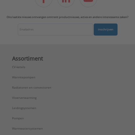
Ons laatste nieuws ontvangen omtrent productnieuws, acties en andere interessante zaken?
Inschrijven
Assortiment
CV-ketels
Warmtepompen
Radiatoren en convectoren
Vloerverwarming
Leidingsystemen
Pompen
Warmwatersystemen