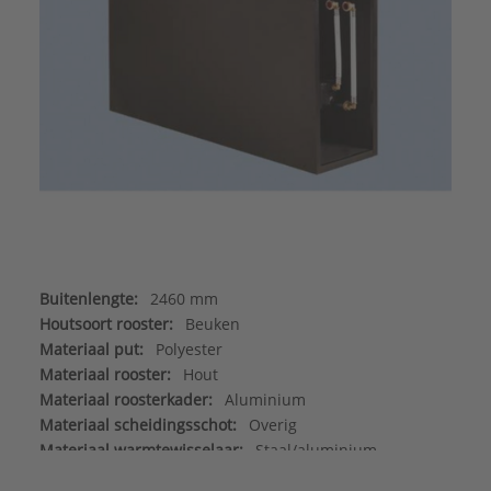
Buitenlengte:
2460 mm
Houtsoort rooster:
Beuken
Materiaal put:
Polyester
Materiaal rooster:
Hout
Materiaal roosterkader:
Aluminium
Materiaal scheidingsschot:
Overig
Materiaal warmtewisselaar:
Staal/aluminium
Max. werkdruk:
6 bar