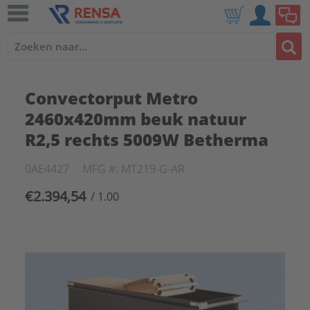
Convectorput Metro
2460x420mm beuk natuur
R2,5 rechts 5009W Betherma
0AE4427
MFG #: MT219-G-AR
€2.394,54
/ 1.00