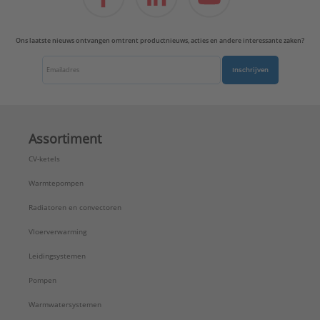
Ons laatste nieuws ontvangen omtrent productnieuws, acties en andere interessante zaken?
Inschrijven
Assortiment
CV-ketels
Warmtepompen
Radiatoren en convectoren
Vloerverwarming
Leidingsystemen
Pompen
Warmwatersystemen