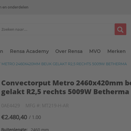
n en onderdelen
en
Rensa Academy
Over Rensa
MVO
Merken
METRO 2460X420MM BEUK GELAKT R2,5 RECHTS 5009W BETHERMA
Convectorput Metro 2460x420mm b
gelakt R2,5 rechts 5009W Betherma
0AE4429
MFG #: MT219-H-AR
€2.480,40
/ 1.00
Buitenlengte:
2460 mm