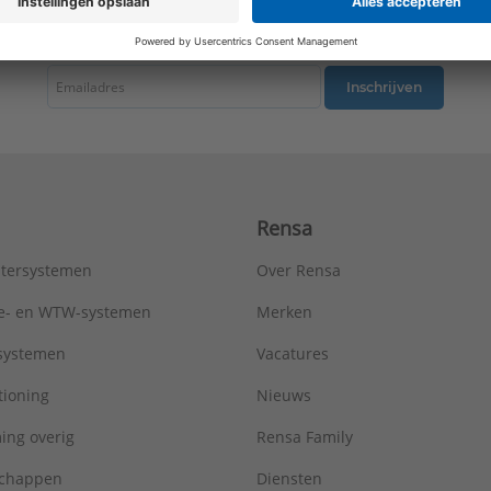
Warmteafgifte EN 442 20°C - 75/65:
5009 W
tste nieuws ontvangen omtrent productnieuws, acties en andere interessant
Type:
Metro R=2,5
Serie:
AluMaxx
Inschrijven
Rensa
tersystemen
Over Rensa
tie- en WTW-systemen
Merken
tsystemen
Vacatures
tioning
Nieuws
ing overig
Rensa Family
chappen
Diensten