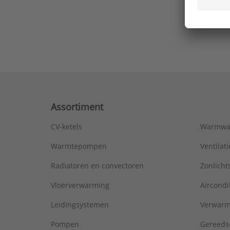
Ons laa
Assortiment
CV-ketels
Warmwa
Warmtepompen
Ventila
Radiatoren en convectoren
Zonlich
Vloerverwarming
Aircondi
Leidingsystemen
Verwarm
Pompen
Gereeds