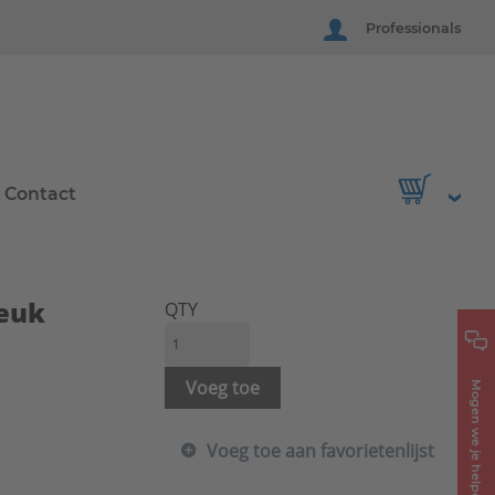
Professionals
Contact
euk
QTY
Voeg toe
Mogen we je helpen?
Voeg toe aan favorietenlijst