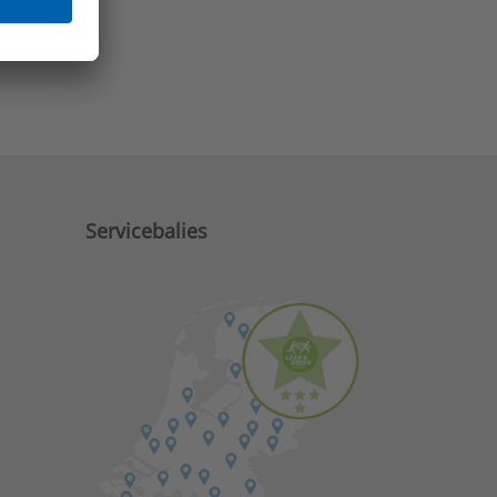
e zaken?
Servicebalies