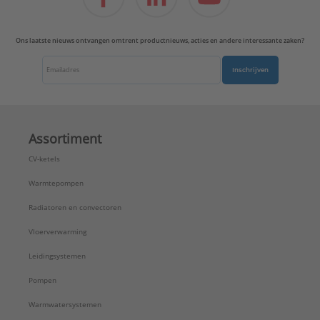
Ons laatste nieuws ontvangen omtrent productnieuws, acties en andere interessante zaken?
Inschrijven
Assortiment
CV-ketels
Warmtepompen
Radiatoren en convectoren
Vloerverwarming
Leidingsystemen
Pompen
Warmwatersystemen