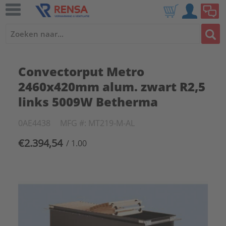
Convectorput Metro
2460x420mm alum. zwart R2,5
links 5009W Betherma
0AE4438
MFG #: MT219-M-AL
€2.394,54
/ 1.00