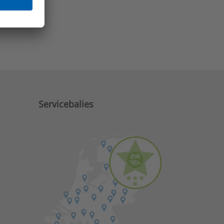
e zaken?
Servicebalies