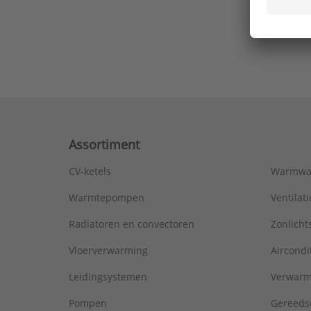
Ons laa
Assortiment
CV-ketels
Warmwa
Warmtepompen
Ventila
Radiatoren en convectoren
Zonlich
Vloerverwarming
Aircondi
Leidingsystemen
Verwarm
Pompen
Gereeds