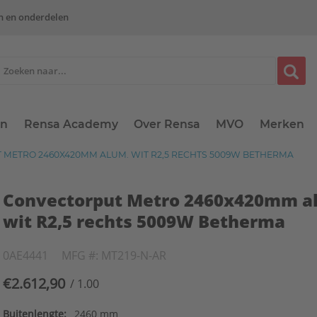
n en onderdelen
en
Rensa Academy
Over Rensa
MVO
Merken
METRO 2460X420MM ALUM. WIT R2,5 RECHTS 5009W BETHERMA
Convectorput Metro 2460x420mm a
wit R2,5 rechts 5009W Betherma
0AE4441
MFG #: MT219-N-AR
€2.612,90
/ 1.00
Buitenlengte:
2460 mm