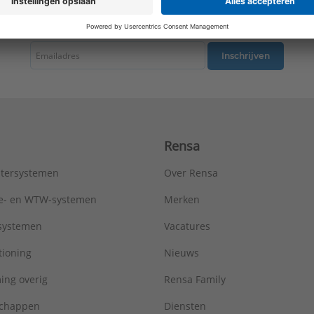
Type:
Metro R=2,5
tste nieuws ontvangen omtrent productnieuws, acties en andere interessant
Serie:
AluMaxx
Inschrijven
Rensa
tersystemen
Over Rensa
tie- en WTW-systemen
Merken
tsystemen
Vacatures
tioning
Nieuws
ing overig
Rensa Family
chappen
Diensten