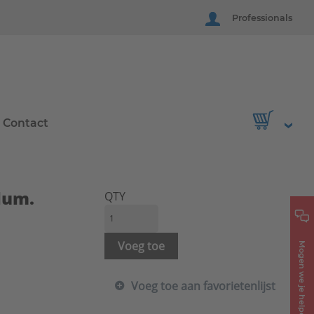
Professionals
Contact
lum.
QTY
Voeg toe
Mogen we je helpen?
Voeg toe aan favorietenlijst