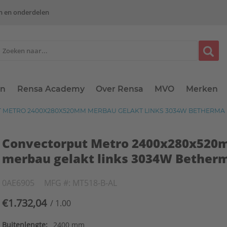
n en onderdelen
en
Rensa Academy
Over Rensa
MVO
Merken
METRO 2400X280X520MM MERBAU GELAKT LINKS 3034W BETHERMA
Convectorput Metro 2400x280x52
merbau gelakt links 3034W Bether
0AE6905
MFG #: MT518-B-AL
€1.732,04
/ 1.00
Buitenlengte:
2400 mm