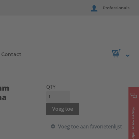
Professionals
Contact
0mm
QTY
ma
Voeg toe
Mogen we je helpen?
Voeg toe aan favorietenlijst