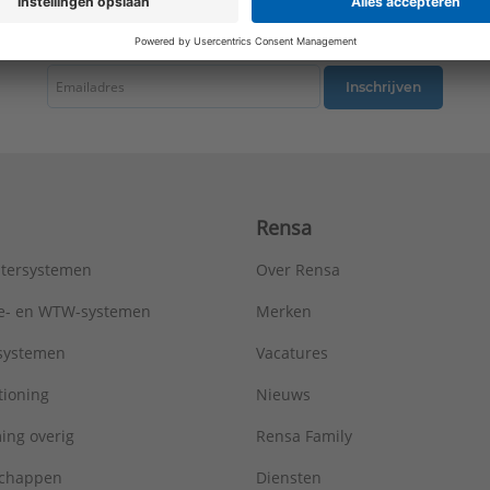
Warmteafgifte EN 442 20°C - 75/65:
3034 W
tste nieuws ontvangen omtrent productnieuws, acties en andere interessant
Type:
Metro R=0,96
Serie:
AluMaxx
Inschrijven
Rensa
tersystemen
Over Rensa
tie- en WTW-systemen
Merken
tsystemen
Vacatures
tioning
Nieuws
ing overig
Rensa Family
chappen
Diensten