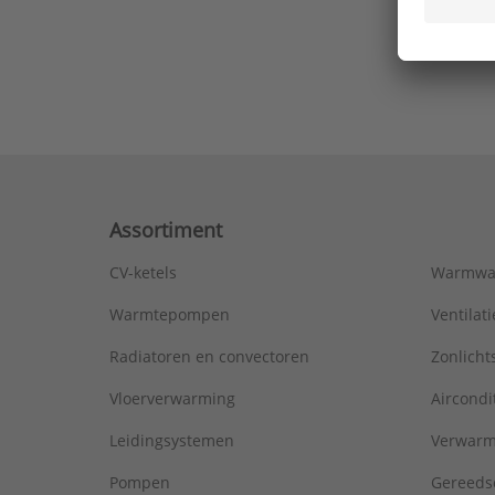
Ons laa
Assortiment
CV-ketels
Warmwa
Warmtepompen
Ventila
Radiatoren en convectoren
Zonlich
Vloerverwarming
Aircondi
Leidingsystemen
Verwarm
Pompen
Gereeds