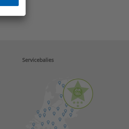
e zaken?
Servicebalies