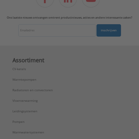
Ons laatste nieuws ontvangen omtrent productnieuws, acties en andere interessante zaken?
Inschrijven
Assortiment
CV-ketels
Warmtepompen
Radiatoren en convectoren
Vloerverwarming
Leidingsystemen
Pompen
Warmwatersystemen