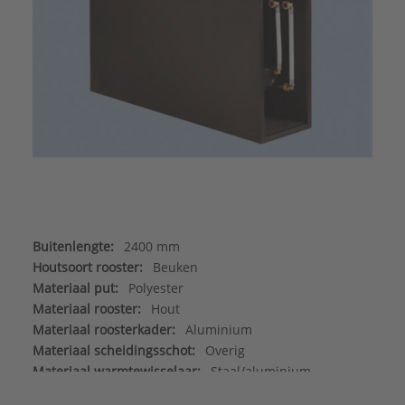
Buitenlengte:
2400 mm
Houtsoort rooster:
Beuken
Materiaal put:
Polyester
Materiaal rooster:
Hout
Materiaal roosterkader:
Aluminium
Materiaal scheidingsschot:
Overig
Materiaal warmtewisselaar:
Staal/aluminium
Max. werkdruk:
6 bar