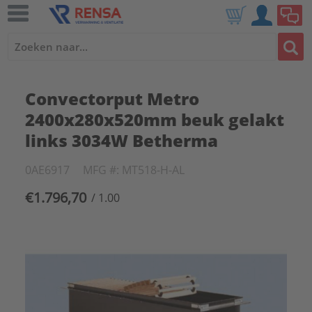
Convectorput Metro
2400x280x520mm beuk gelakt
links 3034W Betherma
0AE6917
MFG #: MT518-H-AL
€1.796,70
/ 1.00