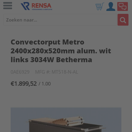
Convectorput Metro
2400x280x520mm alum. wit
links 3034W Betherma
0AE6929
MFG #: MT518-N-AL
€1.899,52
/ 1.00