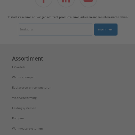
Ons laatste nieuws ontvangen omtrent productnieuws, acties en andere interessante zaken?
Inschrijven
Assortiment
CV-ketels
Warmtepompen
Radiatoren en convectoren
Vloerverwarming
Leidingsystemen
Pompen
Warmwatersystemen