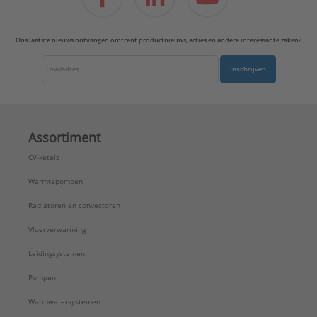
Ons laatste nieuws ontvangen omtrent productnieuws, acties en andere interessante zaken?
Inschrijven
Assortiment
CV-ketels
Warmtepompen
Radiatoren en convectoren
Vloerverwarming
Leidingsystemen
Pompen
Warmwatersystemen