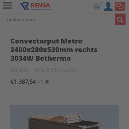
Convectorput Metro
2400x280x520mm rechts
3034W Betherma
0AE6932
MFG #: MT518-Z-AR
€1.387,54
/ 1.00