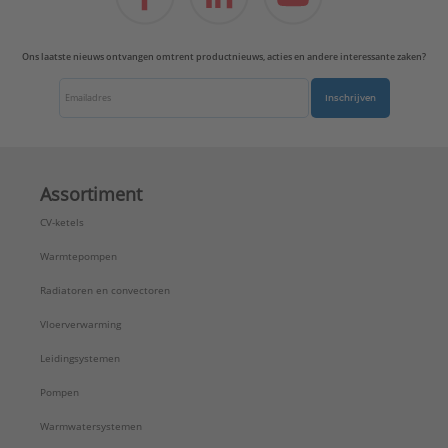
Ons laatste nieuws ontvangen omtrent productnieuws, acties en andere interessante zaken?
Inschrijven
Assortiment
CV-ketels
Warmtepompen
Radiatoren en convectoren
Vloerverwarming
Leidingsystemen
Pompen
Warmwatersystemen