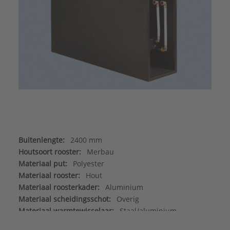
Buitenlengte:
2400 mm
Houtsoort rooster:
Merbau
Materiaal put:
Polyester
Materiaal rooster:
Hout
Materiaal roosterkader:
Aluminium
Materiaal scheidingsschot:
Overig
Materiaal warmtewisselaar:
Staal/aluminium
Max. werkdruk:
6 bar