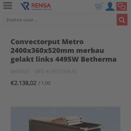
Convectorput Metro
2400x360x520mm merbau
gelakt links 4495W Betherma
0AE6935
MFG #: MT519-B-AL
€2.138,02
/ 1.00