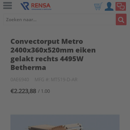
Convectorput Metro
2400x360x520mm eiken
gelakt rechts 4495W
Betherma
0AE6940
MFG #: MT519-D-AR
€2.223,88
/ 1.00