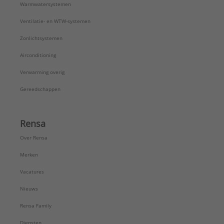
Warmwatersystemen
Ventilatie- en WTW-systemen
Zonlichtsystemen
Airconditioning
Verwarming overig
Gereedschappen
Rensa
Over Rensa
Merken
Vacatures
Nieuws
Rensa Family
Diensten