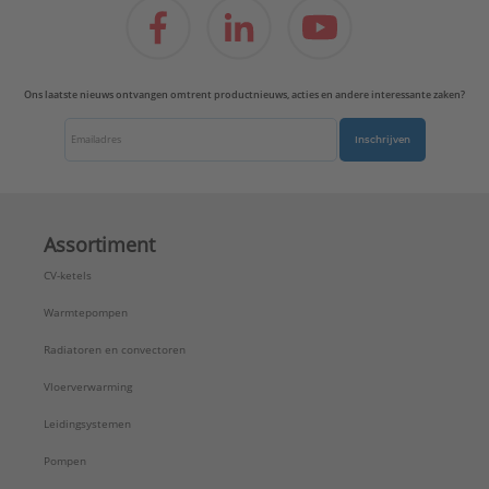
Ons laatste nieuws ontvangen omtrent productnieuws, acties en andere interessante zaken?
Inschrijven
Assortiment
CV-ketels
Warmtepompen
Radiatoren en convectoren
Vloerverwarming
Leidingsystemen
Pompen