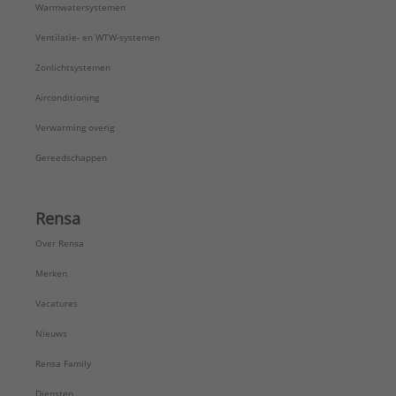
Warmwatersystemen
Ventilatie- en WTW-systemen
Zonlichtsystemen
Airconditioning
Verwarming overig
Gereedschappen
Rensa
Over Rensa
Merken
Vacatures
Nieuws
Rensa Family
Diensten