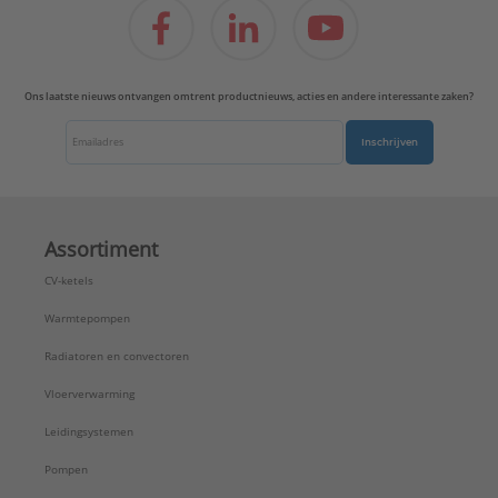
Ons laatste nieuws ontvangen omtrent productnieuws, acties en andere interessante zaken?
Inschrijven
Assortiment
CV-ketels
Warmtepompen
Radiatoren en convectoren
Vloerverwarming
Leidingsystemen
Pompen