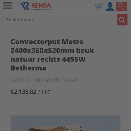
Convectorput Metro
2400x360x520mm beuk
natuur rechts 4495W
Betherma
0AE6946
MFG #: MT519-G-AR
€2.138,02
/ 1.00