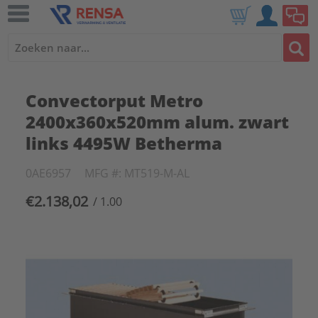
Convectorput Metro
2400x360x520mm alum. zwart
links 4495W Betherma
0AE6957
MFG #: MT519-M-AL
€2.138,02
/ 1.00