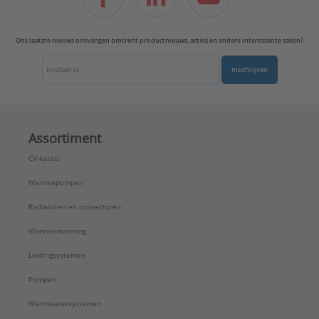
Ons laatste nieuws ontvangen omtrent productnieuws, acties en andere interessante zaken?
Inschrijven
Assortiment
CV-ketels
Warmtepompen
Radiatoren en convectoren
Vloerverwarming
Leidingsystemen
Pompen
Warmwatersystemen