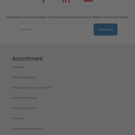
Ons laatste nieuws ontvangen omtrent productnieuws, acties en andere interessante zaken?
Inschrijven
Assortiment
CV-ketels
Warmtepompen
Radiatoren en convectoren
Vloerverwarming
Leidingsystemen
Pompen
Warmwatersystemen