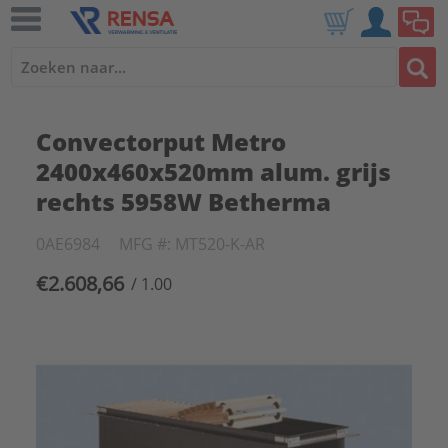
Convectorput Metro
2400x460x520mm alum. grijs
rechts 5958W Betherma
0AE6984
MFG #: MT520-K-AR
€2.608,66
/ 1.00