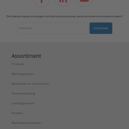
Ons laatste nieuws ontvangen omtrent productnieuws, acties en andere interessante zaken?
Inschrijven
Assortiment
CV-ketels
Warmtepompen
Radiatoren en convectoren
Vloerverwarming
Leidingsystemen
Pompen
Warmwatersystemen