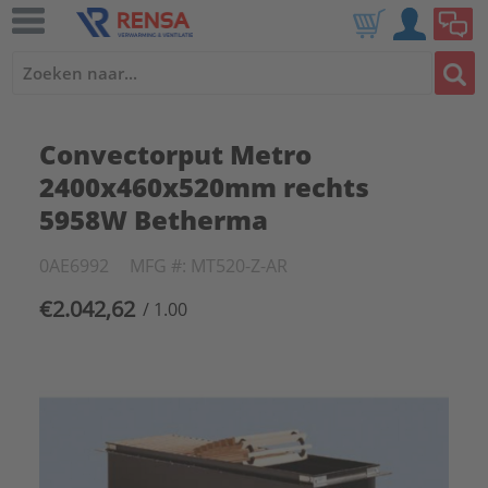
Convectorput Metro
2400x460x520mm rechts
5958W Betherma
0AE6992
MFG #: MT520-Z-AR
€2.042,62
/ 1.00