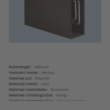
Buitenlengte:
2400 mm
Houtsoort rooster:
Merbau
Materiaal put:
Polyester
Materiaal rooster:
Hout
Materiaal roosterkader:
Aluminium
Materiaal scheidingsschot:
Overig
Materiaal warmtewisselaar:
Staal/aluminium
Max. werkdruk:
6 bar