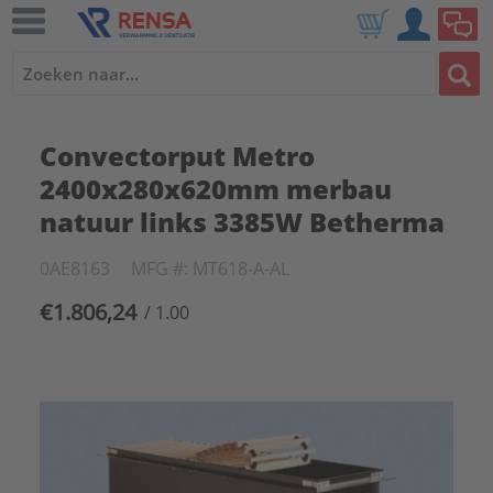
Convectorput Metro
2400x280x620mm merbau
natuur links 3385W Betherma
0AE8163
MFG #: MT618-A-AL
€1.806,24
/ 1.00