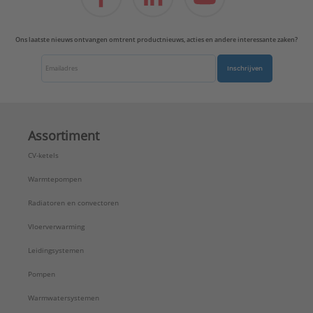
Ons laatste nieuws ontvangen omtrent productnieuws, acties en andere interessante zaken?
Inschrijven
Assortiment
CV-ketels
Warmtepompen
Radiatoren en convectoren
Vloerverwarming
Leidingsystemen
Pompen
Warmwatersystemen