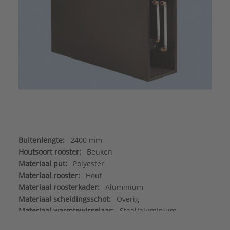
Buitenlengte:
2400 mm
Houtsoort rooster:
Beuken
Materiaal put:
Polyester
Materiaal rooster:
Hout
Materiaal roosterkader:
Aluminium
Materiaal scheidingsschot:
Overig
Materiaal warmtewisselaar:
Staal/aluminium
Max. werkdruk:
6 bar