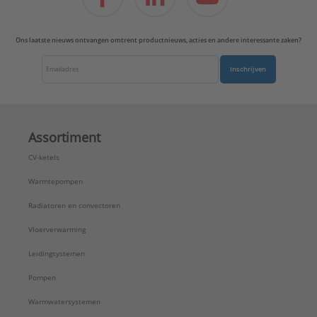
Ons laatste nieuws ontvangen omtrent productnieuws, acties en andere interessante zaken?
Inschrijven
Assortiment
CV-ketels
Warmtepompen
Radiatoren en convectoren
Vloerverwarming
Leidingsystemen
Pompen
Warmwatersystemen