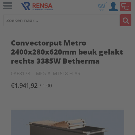
Convectorput Metro
2400x280x620mm beuk gelakt
rechts 3385W Betherma
0AE8178
MFG #: MT618-H-AR
€1.941,92
/ 1.00