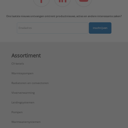
Ons laatste nieuws ontvangen omtrent productnieuws, acties en andere interessante zaken?
Inschrijven
Assortiment
CV-ketels
Warmtepompen
Radiatoren en convectoren
Vloerverwarming
Leidingsystemen
Pompen
Warmwatersystemen