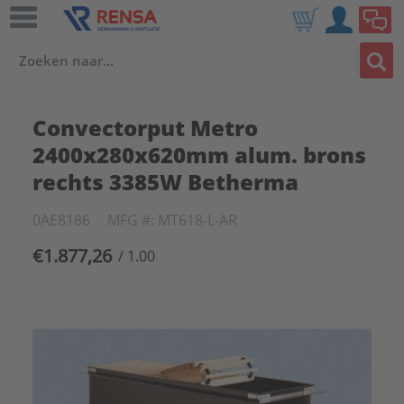
Convectorput Metro
2400x280x620mm alum. brons
rechts 3385W Betherma
0AE8186
MFG #: MT618-L-AR
€1.877,26
/ 1.00