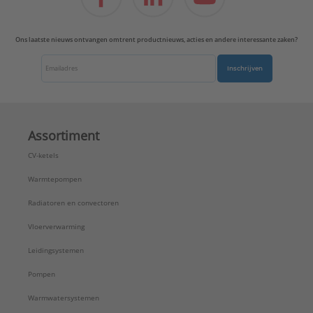
Ons laatste nieuws ontvangen omtrent productnieuws, acties en andere interessante zaken?
Inschrijven
Assortiment
CV-ketels
Warmtepompen
Radiatoren en convectoren
Vloerverwarming
Leidingsystemen
Pompen
Warmwatersystemen