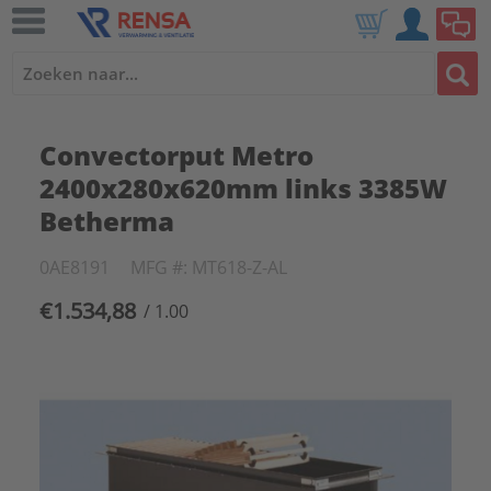
Convectorput Metro
2400x280x620mm links 3385W
Betherma
0AE8191
MFG #: MT618-Z-AL
€1.534,88
/ 1.00