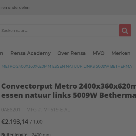
n en onderdelen
en
Rensa Academy
Over Rensa
MVO
Merken
METRO 2400X360X620MM ESSEN NATUUR LINKS 5009W BETHERMA
Convectorput Metro 2400x360x62
essen natuur links 5009W Betherm
0AE8201
MFG #: MT619-E-AL
€2.193,14
/ 1.00
Buitenlengte:
2400 mm