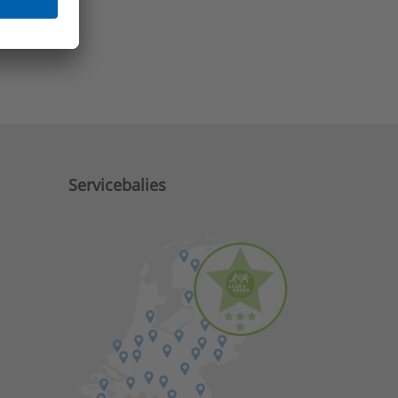
e zaken?
Servicebalies