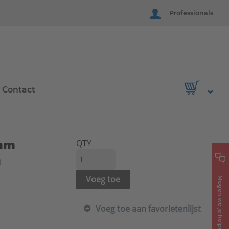
Professionals
Contact
0mm
QTY
a
Voeg toe
Mogen we je helpen?
Voeg toe aan favorietenlijst