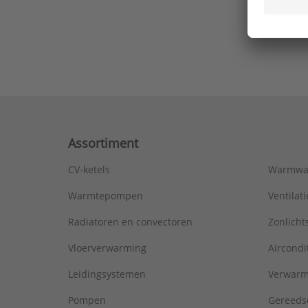
Ons laa
Assortiment
CV-ketels
Warmwa
Warmtepompen
Ventila
Radiatoren en convectoren
Zonlich
Vloerverwarming
Aircondi
Leidingsystemen
Verwarm
Pompen
Gereeds