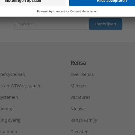
Type:
Metro R=0,96
tste nieuws ontvangen omtrent productnieuws, acties en andere interessant
Serie:
AluMaxx
Inschrijven
Rensa
tersystemen
Over Rensa
tie- en WTW-systemen
Merken
tsystemen
Vacatures
tioning
Nieuws
ing overig
Rensa Family
chappen
Diensten