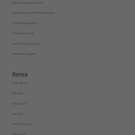
Warmwatersystemen
Ventilatie- en WTW-systemen
Zonlichtsystemen
Airconditioning
Verwarming overig
Gereedschappen
Rensa
Over Rensa
Merken
Vacatures
Nieuws
Rensa Family
Diensten