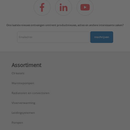
Ons laatste nieuws ontvangen omtrent productnieuws, acties en andere interessante zaken?
Inschrijven
Assortiment
CV-ketels
Warmtepompen
Radiatoren en convectoren
Vloerverwarming
Leidingsystemen
Pompen