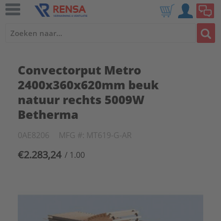
Convectorput Metro
2400x360x620mm beuk
natuur rechts 5009W
Betherma
0AE8206
MFG #: MT619-G-AR
€2.283,24
/ 1.00