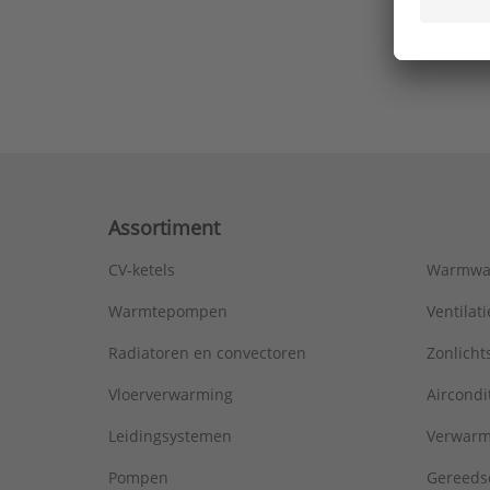
Ons laa
Assortiment
CV-ketels
Warmwa
Warmtepompen
Ventila
Radiatoren en convectoren
Zonlich
Vloerverwarming
Aircondi
Leidingsystemen
Verwarm
Pompen
Gereeds