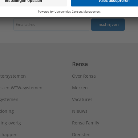
Type:
Metro R=0,96
tste nieuws ontvangen omtrent productnieuws, acties en andere interessant
Serie:
AluMaxx
Inschrijven
Rensa
tersystemen
Over Rensa
tie- en WTW-systemen
Merken
tsystemen
Vacatures
tioning
Nieuws
ing overig
Rensa Family
chappen
Diensten