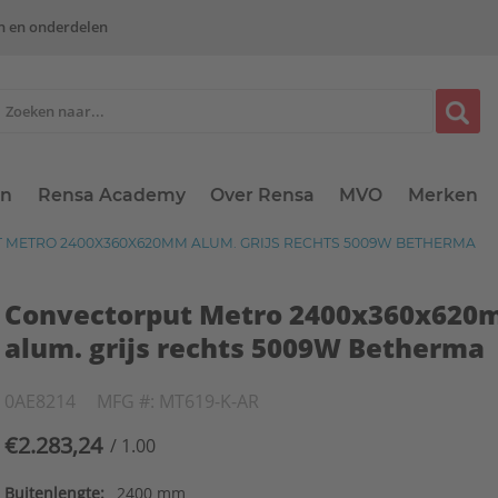
n en onderdelen
en
Rensa Academy
Over Rensa
MVO
Merken
METRO 2400X360X620MM ALUM. GRIJS RECHTS 5009W BETHERMA
Convectorput Metro 2400x360x62
alum. grijs rechts 5009W Betherma
0AE8214
MFG #: MT619-K-AR
€2.283,24
/ 1.00
Buitenlengte:
2400 mm