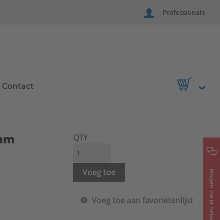
Professionals
Contact
0mm
QTY
Voeg toe
Mogen we je helpen?
Voeg toe aan favorietenlijst