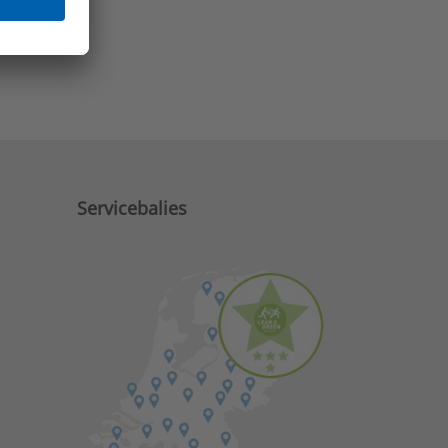
e zaken?
Servicebalies