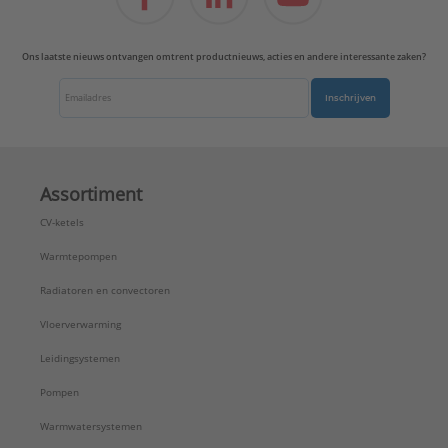
Ons laatste nieuws ontvangen omtrent productnieuws, acties en andere interessante zaken?
Inschrijven
Assortiment
CV-ketels
Warmtepompen
Radiatoren en convectoren
Vloerverwarming
Leidingsystemen
Pompen
Warmwatersystemen