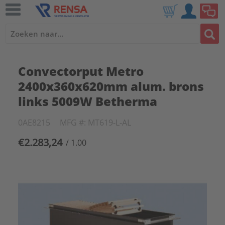
Convectorput Metro
2400x360x620mm alum. brons
links 5009W Betherma
0AE8215
MFG #: MT619-L-AL
€2.283,24
/ 1.00