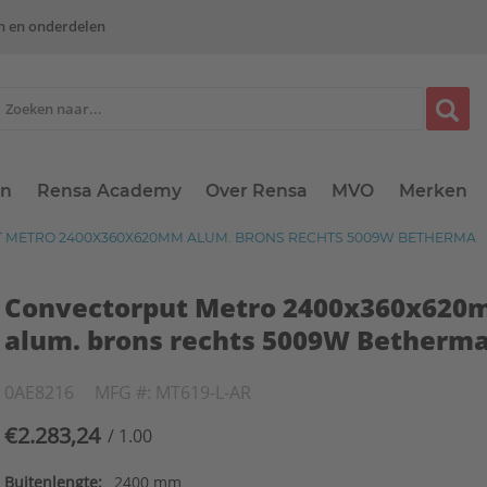
n en onderdelen
en
Rensa Academy
Over Rensa
MVO
Merken
METRO 2400X360X620MM ALUM. BRONS RECHTS 5009W BETHERMA
Convectorput Metro 2400x360x62
alum. brons rechts 5009W Betherm
0AE8216
MFG #: MT619-L-AR
€2.283,24
/ 1.00
Buitenlengte:
2400 mm