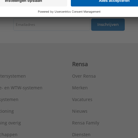
Type:
Metro R=0,96
tste nieuws ontvangen omtrent productnieuws, acties en andere interessant
Serie:
AluMaxx
Inschrijven
Rensa
tersystemen
Over Rensa
tie- en WTW-systemen
Merken
tsystemen
Vacatures
tioning
Nieuws
ing overig
Rensa Family
chappen
Diensten