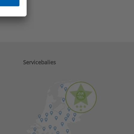
e zaken?
Servicebalies