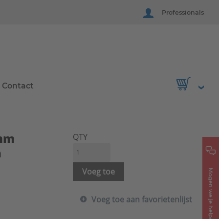
Professionals
Contact
0mm
QTY
a
Voeg toe
Mogen we je helpen?
Voeg toe aan favorietenlijst