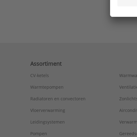
Ons laa
Assortiment
CV-ketels
Warmwa
Warmtepompen
Ventila
Radiatoren en convectoren
Zonlich
Vloerverwarming
Aircondi
Leidingsystemen
Verwarm
Pompen
Gereeds