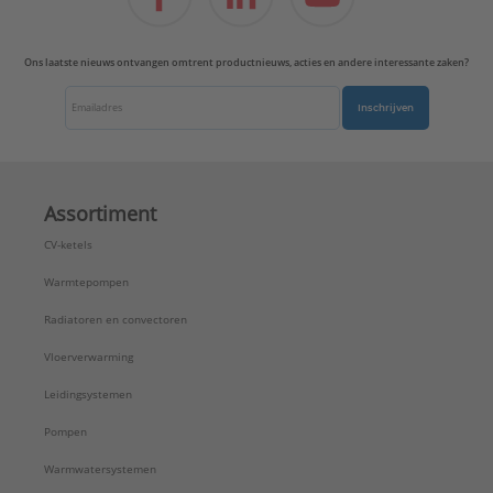
Ons laatste nieuws ontvangen omtrent productnieuws, acties en andere interessante zaken?
Inschrijven
Assortiment
CV-ketels
Warmtepompen
Radiatoren en convectoren
Vloerverwarming
Leidingsystemen
Pompen
Warmwatersystemen