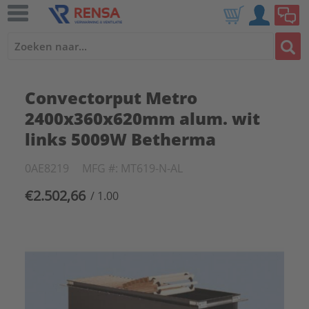
Convectorput Metro
2400x360x620mm alum. wit
links 5009W Betherma
0AE8219
MFG #: MT619-N-AL
€2.502,66
/ 1.00