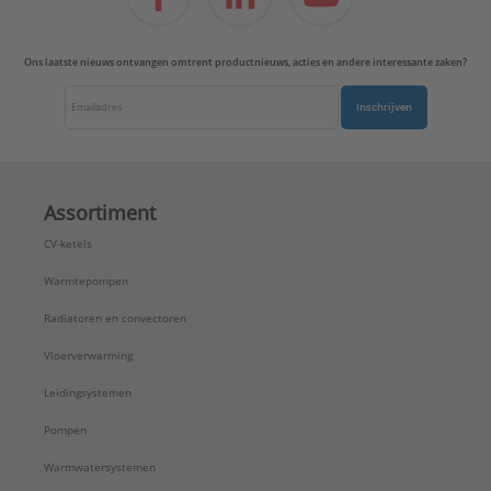
Ons laatste nieuws ontvangen omtrent productnieuws, acties en andere interessante zaken?
Inschrijven
Assortiment
CV-ketels
Warmtepompen
Radiatoren en convectoren
Vloerverwarming
Leidingsystemen
Pompen
Warmwatersystemen