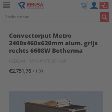
Convectorput Metro
2400x460x620mm alum. grijs
rechts 6608W Betherma
0AE8244
MFG #: MT620-K-AR
€2.751,76
/ 1.00