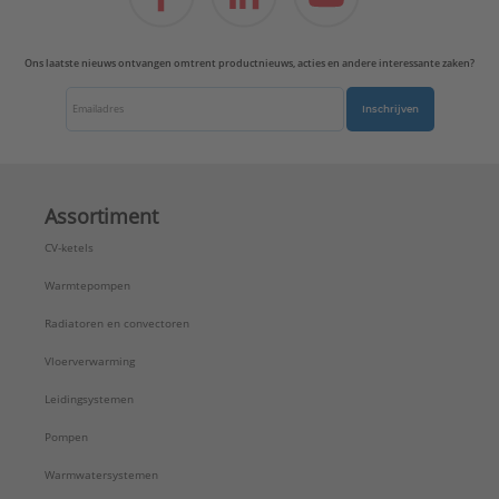
Ons laatste nieuws ontvangen omtrent productnieuws, acties en andere interessante zaken?
Inschrijven
Assortiment
CV-ketels
Warmtepompen
Radiatoren en convectoren
Vloerverwarming
Leidingsystemen
Pompen
Warmwatersystemen