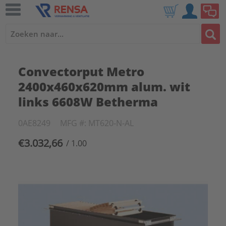
Convectorput Metro
2400x460x620mm alum. wit
links 6608W Betherma
0AE8249
MFG #: MT620-N-AL
€3.032,66
/ 1.00