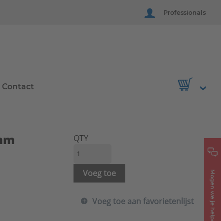
Professionals
Contact
0mm
QTY
Voeg toe
Mogen we je helpen?
Voeg toe aan favorietenlijst