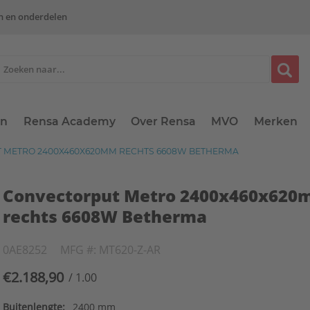
n en onderdelen
en
Rensa Academy
Over Rensa
MVO
Merken
METRO 2400X460X620MM RECHTS 6608W BETHERMA
Convectorput Metro 2400x460x62
rechts 6608W Betherma
0AE8252
MFG #: MT620-Z-AR
€2.188,90
/ 1.00
Buitenlengte:
2400 mm