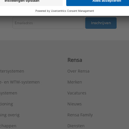
tste nieuws ontvangen omtrent productnieuws, acties en andere interessant
Inschrijven
Rensa
tersystemen
Over Rensa
tie- en WTW-systemen
Merken
tsystemen
Vacatures
tioning
Nieuws
ing overig
Rensa Family
chappen
Diensten