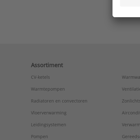
Ons laa
Assortiment
CV-ketels
Warmwa
Warmtepompen
Ventila
Radiatoren en convectoren
Zonlich
Vloerverwarming
Aircondi
Leidingsystemen
Verwarm
Pompen
Gereeds