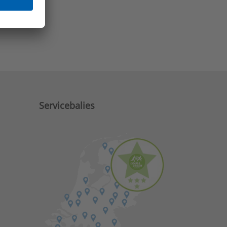
e zaken?
Servicebalies