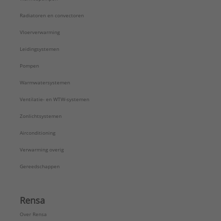
Waterinhoud:
4,77 l
Watervoerende voorplaat:
Nee
Radiatoren en convectoren
Type:
Alto Line
Vloerverwarming
Serie:
Radiator
Geschikt voor handdoekhouder:
Ja
Leidingsystemen
Geschikt voor planchet:
Nee
Pompen
Met aansluitblok:
Nee
Met thermostaatknop:
Nee
Warmwatersystemen
Ventilatie- en WTW-systemen
Zonlichtsystemen
Airconditioning
Verwarming overig
Gereedschappen
Rensa
Over Rensa