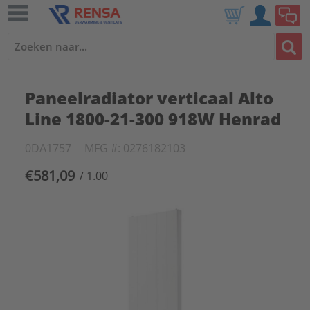
Paneelradiator verticaal Alto
Line 1800-21-300 918W Henrad
0DA1757
MFG #: 0276182103
€581,09
/ 1.00