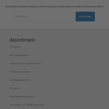
Ons laatste nieuws ontvangen omtrent productnieuws, acties en andere interessante zaken?
Inschrijven
Assortiment
CV-ketels
Warmtepompen
Radiatoren en convectoren
Vloerverwarming
Leidingsystemen
Pompen
Warmwatersystemen
Ventilatie- en WTW-systemen