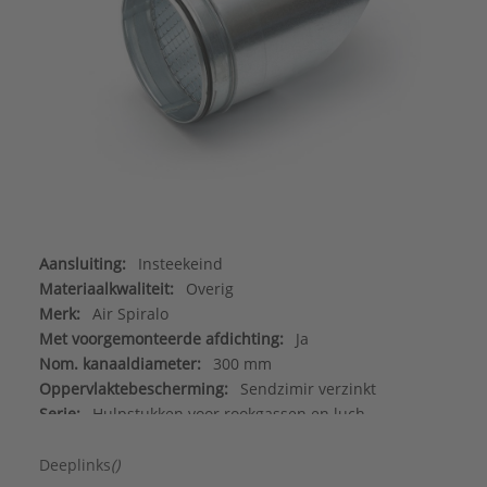
Aansluiting:
Insteekeind
Materiaalkwaliteit:
Overig
Merk:
Air Spiralo
Met voorgemonteerde afdichting:
Ja
Nom. kanaaldiameter:
300 mm
Oppervlaktebescherming:
Sendzimir verzinkt
Serie:
Hulpstukken voor rookgassen en luch
Type:
Uitblaastuit rond luchtkanaal
Werkende lengte:
343 mm
Deeplinks
()