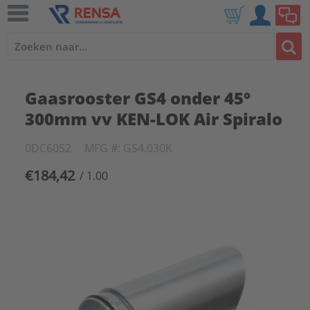
Gaasrooster GS4 onder 45°
300mm vv KEN-LOK Air Spiralo
0DC6052
MFG #: GS4.030K
€184,42
/ 1.00