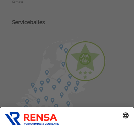
Contact
Servicebalies
Vind een balie in de buurt