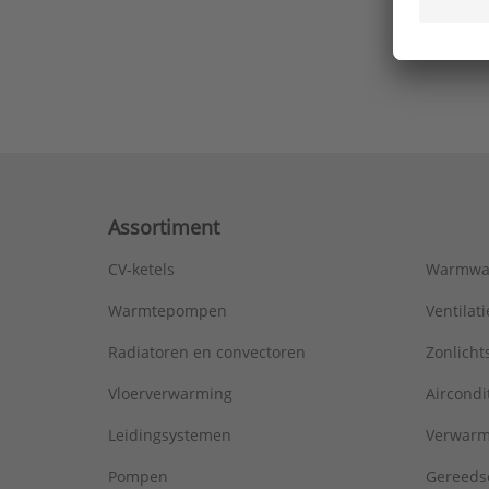
Ons laa
Assortiment
CV-ketels
Warmwa
Warmtepompen
Ventila
Radiatoren en convectoren
Zonlich
Vloerverwarming
Aircondi
Leidingsystemen
Verwarm
Pompen
Gereeds