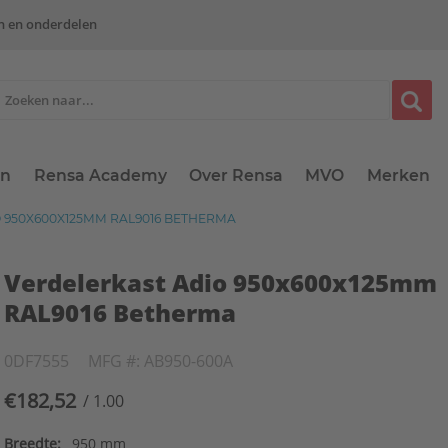
n en onderdelen
en
Rensa Academy
Over Rensa
MVO
Merken
 950X600X125MM RAL9016 BETHERMA
Verdelerkast Adio 950x600x125mm
RAL9016 Betherma
0DF7555
MFG #: AB950-600A
€182,52
/ 1.00
Breedte:
950 mm