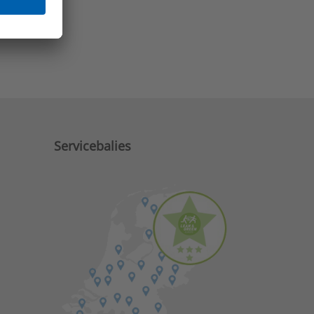
e zaken?
Servicebalies