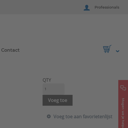
Professionals
Contact
QTY
Voeg toe
Mogen we je helpen?
Voeg toe aan favorietenlijst