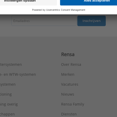
tste nieuws ontvangen omtrent productnieuws, acties en andere interessant
Inschrijven
Rensa
tersystemen
Over Rensa
tie- en WTW-systemen
Merken
tsystemen
Vacatures
tioning
Nieuws
ing overig
Rensa Family
chappen
Diensten