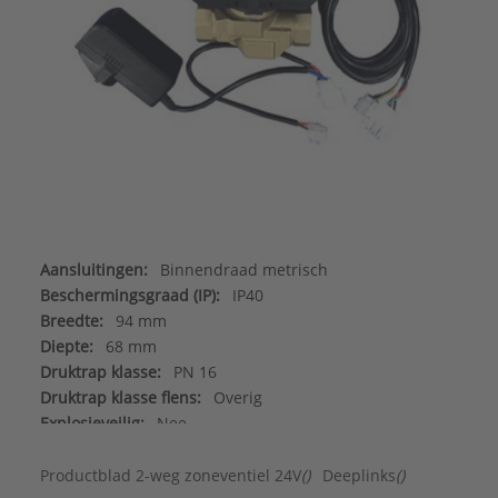
Aansluitingen:
Binnendraad metrisch
Beschermingsgraad (IP):
IP40
Breedte:
94 mm
Diepte:
68 mm
Druktrap klasse:
PN 16
Druktrap klasse flens:
Overig
Explosieveilig:
Nee
Frequentie:
50/60 Hz
Handbediening:
Ja
Productblad 2-weg zoneventiel 24V
()
Deeplinks
()