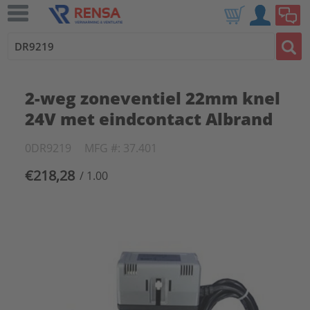
2-weg zoneventiel 22mm knel
24V met eindcontact Albrand
0DR9219
MFG #: 37.401
€218,28
/ 1.00