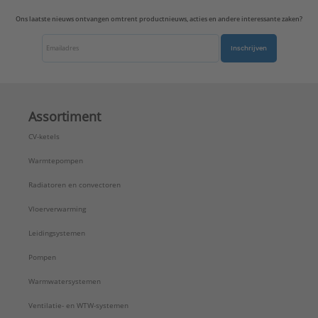
Stuursignaal:
Tweepunts
Ons laatste nieuws ontvangen omtrent productnieuws, acties en andere interessante zaken?
Uitwendige buisdiameter alle aansluitingen:
22 mm
Inschrijven
Voedingsspanning:
230 V AC
Werkende lengte aansluiting 1:
1000 mm
Werkende lengte aansluiting 2:
0 mm
Type:
2-weg zoneventiel 24V
Assortiment
Serie:
Regeling
CV-ketels
Warmtepompen
Radiatoren en convectoren
Vloerverwarming
Leidingsystemen
Pompen
Warmwatersystemen
Ventilatie- en WTW-systemen