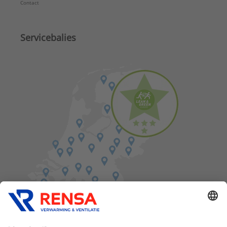
Contact
Servicebalies
Vind een balie in de buurt