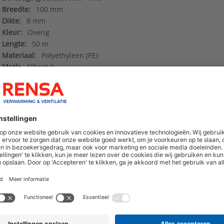
Breedte:
100 mm
Dikte:
8 mm
Kleur:
Overig
Lengte:
50 m
Materiaal:
Polyethyleen (PE)
Merk:
Albrand
Type:
Randisolatie
Serie:
Verlegsysteem
hoogte van nieuwe producten en onze di