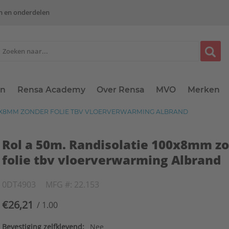
n en onderdelen
en
Rensa Academy
Over Rensa
MVO
Merken
00X8MM ZONDER FOLIE TBV VLOERVERWARMING ALBRAND
Rol a 50m. Randisolatie 100x8mm z
folie tbv vloerverwarming Albrand
0DT4903
MFG #: 22.153
€26,21
/ 1.00
Bevestiging zelfklevend:
Nee