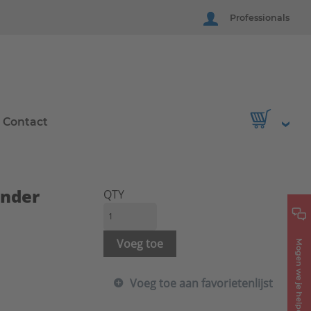
Professionals
Contact
onder
QTY
Voeg toe
Mogen we je helpen?
Voeg toe aan favorietenlijst