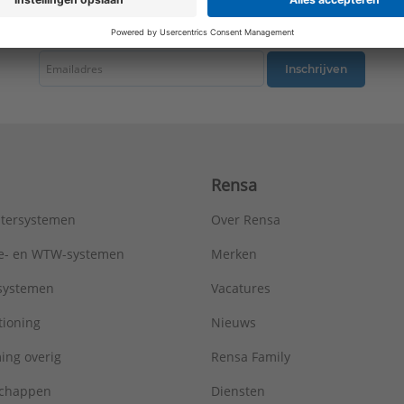
tste nieuws ontvangen omtrent productnieuws, acties en andere interessant
Inschrijven
Rensa
tersystemen
Over Rensa
tie- en WTW-systemen
Merken
tsystemen
Vacatures
tioning
Nieuws
ing overig
Rensa Family
chappen
Diensten