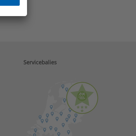
e zaken?
Servicebalies