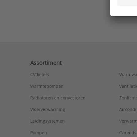
Ons laa
Assortiment
CV-ketels
Warmwa
Warmtepompen
Ventila
Radiatoren en convectoren
Zonlich
Vloerverwarming
Aircondi
Leidingsystemen
Verwarm
Pompen
Gereeds